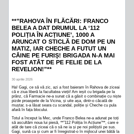
**”RAHOVA ÎN FLĂCĂRI: FRANCO
BELEA A DAT DRUMUL LA ‘112
POLIȚIA ÎN ACȚIUNE’, 1000 A
ARUNCAT O STICLĂ DE DOM PE UN
MATIZ, IAR CHECHE A FUTUT UN
CÂINE PE FURIȘ! BRIGADA N-A MAI
FOST ATÂT DE PE FELIE DE LA
REVELION!”**
30 aprilie 2026
Ha! Gagi, ce să vă zic, azi a fost baieram în Rahova de ziceai
că e ziua liberă la facultatea vieții! Am ieșit cu brigada pe la
prânz, că Farmacie ne-a sunat că a găsit o combinație cu niște
pizde proaspete de la Vicina, și uite așa, dintr-o căcată de
muștar, s-a lăsat seara cu scandal, poliție și Cheche cu pula
afară în fața blocului.
Totul a început la Mec, unde Franco Belea ne-a adunat pe toți
să ascultăm noua lui piesă, **”112 Poliția în Acțiune”**, care e
atât de tare că ziceai că o să ne ia și pe noi polițiștii pe sus.
Gagi, sună ca și cum ar fi înregistrat-o în mijlocul unei bătăi la