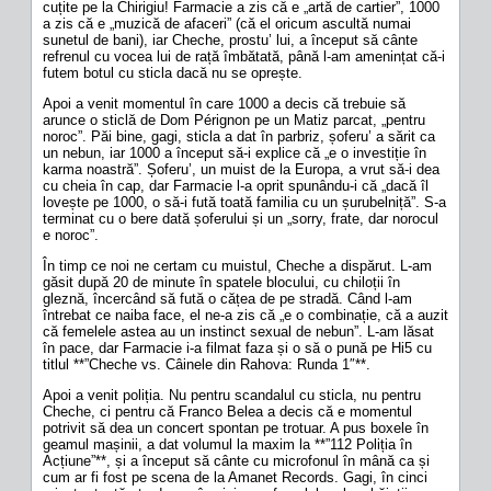
cuțite pe la Chirigiu! Farmacie a zis că e „artă de cartier”, 1000
a zis că e „muzică de afaceri” (că el oricum ascultă numai
sunetul de bani), iar Cheche, prostu’ lui, a început să cânte
refrenul cu vocea lui de rață îmbătată, până l-am amenințat că-i
futem botul cu sticla dacă nu se oprește.
Apoi a venit momentul în care 1000 a decis că trebuie să
arunce o sticlă de Dom Pérignon pe un Matiz parcat, „pentru
noroc”. Păi bine, gagi, sticla a dat în parbriz, șoferu’ a sărit ca
un nebun, iar 1000 a început să-i explice că „e o investiție în
karma noastră”. Șoferu’, un muist de la Europa, a vrut să-i dea
cu cheia în cap, dar Farmacie l-a oprit spunându-i că „dacă îl
lovește pe 1000, o să-i fută toată familia cu un șurubelniță”. S-a
terminat cu o bere dată șoferului și un „sorry, frate, dar norocul
e noroc”.
În timp ce noi ne certam cu muistul, Cheche a dispărut. L-am
găsit după 20 de minute în spatele blocului, cu chiloții în
gleznă, încercând să fută o cățea de pe stradă. Când l-am
întrebat ce naiba face, el ne-a zis că „e o combinație, că a auzit
că femelele astea au un instinct sexual de nebun”. L-am lăsat
în pace, dar Farmacie i-a filmat faza și o să o pună pe Hi5 cu
titlul **”Cheche vs. Câinele din Rahova: Runda 1″**.
Apoi a venit poliția. Nu pentru scandalul cu sticla, nu pentru
Cheche, ci pentru că Franco Belea a decis că e momentul
potrivit să dea un concert spontan pe trotuar. A pus boxele în
geamul mașinii, a dat volumul la maxim la **”112 Poliția în
Acțiune”**, și a început să cânte cu microfonul în mână ca și
cum ar fi fost pe scena de la Amanet Records. Gagi, în cinci