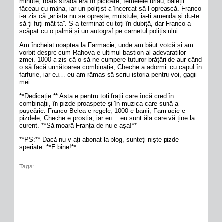
minute, toată strada era în picioare, femelele urlau, băieții
făceau cu mâna, iar un polițist a încercat să-l oprească. Franco
i-a zis că „artista nu se oprește, muistule, ia-ți amenda și du-te
să-ți fuți măt-ta”. S-a terminat cu toți în dubiță, dar Franco a
scăpat cu o palmă și un autograf pe carnetul polițistului.
Am încheiat noaptea la Farmacie, unde am băut votcă și am
vorbit despre cum Rahova e ultimul bastion al adevaratilor
zmei. 1000 a zis că o să ne cumpere tuturor brățări de aur când
o să facă următoarea combinație, Cheche a adormit cu capul în
farfurie, iar eu… eu am rămas să scriu istoria pentru voi, gagii
mei.
**Dedicație:** Asta e pentru toți frații care încă cred în
combinații, în pizde proaspete și în muzica care sună a
pușcărie. Franco Belea e regele, 1000 e banii, Farmacie e
pizdele, Cheche e prostia, iar eu… eu sunt ăla care vă ține la
curent. **Să moară Franța de nu e așa!**
**PS:** Dacă nu v-ați abonat la blog, sunteți niște pizde
speriate. **E bine!**
Tags: