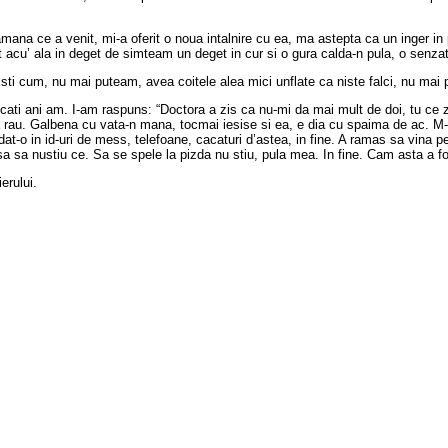
na ce a venit, mi-a oferit o noua intalnire cu ea, ma astepta ca un inger in po
at acu’ ala in deget de simteam un deget in cur si o gura calda-n pula, o sen
 sti cum, nu mai puteam, avea coitele alea mici unflate ca niste falci, nu mai
 cati ani am. I-am raspuns: “Doctora a zis ca nu-mi da mai mult de doi, tu c
au. Galbena cu vata-n mana, tocmai iesise si ea, e dia cu spaima de ac. M-am
-o in id-uri de mess, telefoane, cacaturi d’astea, in fine. A ramas sa vina pe 
sa nustiu ce. Sa se spele la pizda nu stiu, pula mea. In fine. Cam asta a fos
erului.