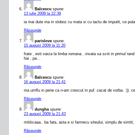
Balcescu
spune:
13 iulie 2008 la 22:39
ia mai dute ma in sloboz cu mata si cu tactu de imputit, ce pula 
Răspunde
parislove
spune:
15 august 2009 la 11:20
frate , esti varza la limba romana…invata sa scrii in primul rand
hai , pa…
Răspunde
Balcescu
spune:
16 august 2009 la 21:41
ma umflu in pene ca n-am crescut in puf. cacat de vorba. :)). c
Răspunde
dungha
spune:
23 august 2009 la 21:43
mititicaaa.. ba fata, asta e si farmecu siteului, simplu de simtit
Răspunde