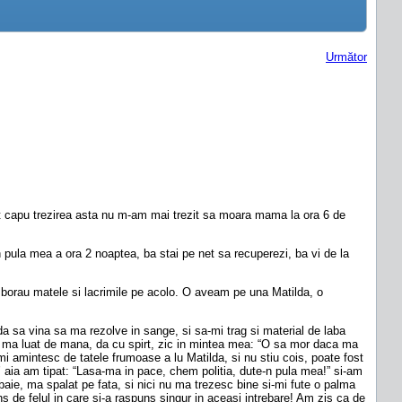
Următor
rt capu trezirea asta nu m-am mai trezit sa moara mama la ora 6 de
in pula mea a ora 2 noaptea, ba stai pe net sa recuperezi, ba vi de la
 borau matele si lacrimile pe acolo. O aveam pe una Matilda, o
da sa vina sa ma rezolve in sange, si sa-mi trag si material de laba
a, ma luat de mana, da cu spirt, zic in mintea mea: “O sa mor daca ma
i amintesc de tatele frumoase a lu Matilda, si nu stiu cois, poate fost
’ aia am tipat: “Lasa-ma in pace, chem politia, dute-n pula mea!” si-am
aie, ma spalat pe fata, si nici nu ma trezesc bine si-mi fute o palma
 de felul in care si-a raspuns singur in aceasi intrebare! Am zis ca de