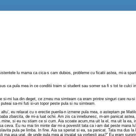
nsistentele lu mama ca cica-s cam dubios, probleme cu ficatii astea, mi-a spa
 sus ca pula mea in ce conditii traim si student sau somer sa fi s tot te culci 
e si-mi lua din deget, ce zmeu ma simteam ca eram printre singuri care nu-si
uteai sa-mi futi si-un topor peste pula si nu simteam.
 altu’, eu relaxat cu o erectie puerila-n izmene pula mea, o asteptam pe Matil
o baba zbarcita, de mi-a luat ochii. Am zis ca innebunesc, m-am panicat aste
mine, si eu nu stiam ce si cum. Aia scoate acum,ma uit la el, ma uit la ea, im
asa ceva. Eu nu mai tin minte dar mi-a povestit tata ca i-am dat peste mana lu
ita pula pe limba. In fine. Aia sa speriat si ea, sa panicat. Tata ma dus la b
ti ma asa urat, de unde pula mea ai invatat sa vorbesti asa?” Eu eram surprins