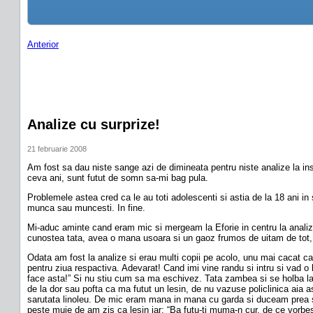
Anterior
Analize cu surprize!
21 februarie 2008
Am fost sa dau niste sange azi de dimineata pentru niste analize la i
ceva ani, sunt futut de somn sa-mi bag pula.
Problemele astea cred ca le au toti adolescenti si astia de la 18 ani in
munca sau muncesti. In fine.
Mi-aduc aminte cand eram mic si mergeam la Eforie in centru la analiz
cunostea tata, avea o mana usoara si un gaoz frumos de uitam de tot, p
Odata am fost la analize si erau multi copii pe acolo, unu mai cacat ca
pentru ziua respactiva. Adevarat! Cand imi vine randu si intru si vad 
face asta!” Si nu stiu cum sa ma eschivez. Tata zambea si se holba la 
de la dor sau pofta ca ma futut un lesin, de nu vazuse policlinica aia 
sarutata linoleu. De mic eram mana in mana cu garda si duceam prea slav
peste muie de am zis ca lesin iar: “Ba futu-ti muma-n cur, de ce vorbes