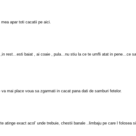
mea apar toti cacatii pe aici.
 ,in rest…esti baiat , ai coaie , pula…nu stiu la ce te umfli atat in pene…ce sa
e va mai place voua sa zgarmati in cacat pana dati de samburi fetelor.
, te atinge exact acol’ unde trebuie, chestii banale ..limbaju pe care l folosea s