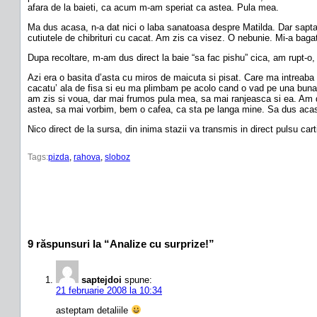
afara de la baieti, ca acum m-am speriat ca astea. Pula mea.
Ma dus acasa, n-a dat nici o laba sanatoasa despre Matilda. Dar saptama
cutiutele de chibrituri cu cacat. Am zis ca visez. O nebunie. Mi-a bag
Dupa recoltare, m-am dus direct la baie “sa fac pishu” cica, am rupt-o,
Azi era o basita d’asta cu miros de maicuta si pisat. Care ma intreaba
cacatu’ ala de fisa si eu ma plimbam pe acolo cand o vad pe una buna r
am zis si voua, dar mai frumos pula mea, sa mai ranjeasca si ea. Am dat
astea, sa mai vorbim, bem o cafea, ca sta pe langa mine. Sa dus acasa 
Nico direct de la sursa, din inima stazii va transmis in direct pulsu carti
Tags:
pizda
, 
rahova
, 
sloboz
9 răspunsuri la “Analize cu surprize!”
saptejdoi
spune:
21 februarie 2008 la 10:34
asteptam detaliile