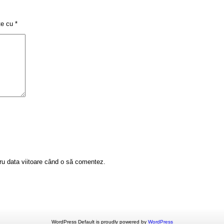
ate cu
*
tru data viitoare când o să comentez.
WordPress Default is proudly powered by
WordPress