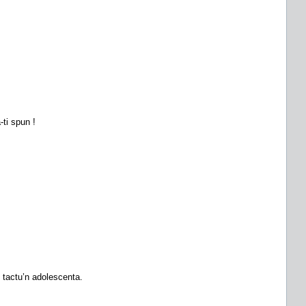
-ti spun !
i tactu’n adolescenta.