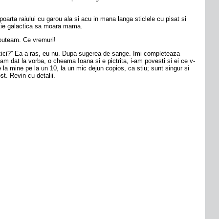
arta raiului cu garou ala si acu in mana langa sticlele cu pisat si
zatie galactica sa moara mama.
 puteam. Ce vremuri!
e zici?” Ea a ras, eu nu. Dupa sugerea de sange. Imi completeaza
 dat la vorba, o cheama Ioana si e pictrita, i-am povesti si ei ce v-
la mine pe la un 10, la un mic dejun copios, ca stiu; sunt singur si
t. Revin cu detalii.