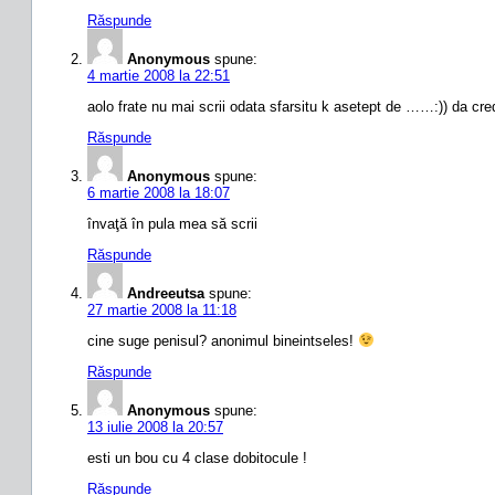
Răspunde
Anonymous
spune:
4 martie 2008 la 22:51
aolo frate nu mai scrii odata sfarsitu k asetept de ……:)) da cre
Răspunde
Anonymous
spune:
6 martie 2008 la 18:07
învaţă în pula mea să scrii
Răspunde
Andreeutsa
spune:
27 martie 2008 la 11:18
cine suge penisul? anonimul bineintseles!
Răspunde
Anonymous
spune:
13 iulie 2008 la 20:57
esti un bou cu 4 clase dobitocule !
Răspunde