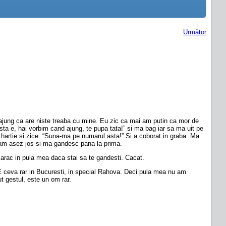
Următor
 ajung ca are niste treaba cu mine. Eu zic ca mai am putin ca mor de
sta e, hai vorbim cand ajung, te pupa tata!” si ma bag iar sa ma uit pe
 hartie si zice: “Suna-ma pe numarul asta!” Si a coborat in graba. Ma
a, am asez jos si ma gandesc pana la prima.
sarac in pula mea daca stai sa te gandesti. Cacat.
. E ceva rar in Bucuresti, in special Rahova. Deci pula mea nu am
t gestul, este un om rar.