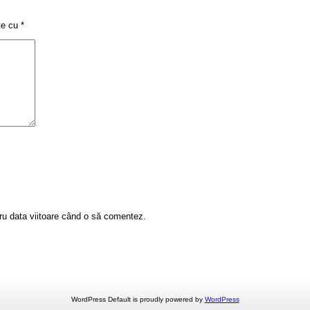
ate cu
*
tru data viitoare când o să comentez.
WordPress Default is proudly powered by
WordPress