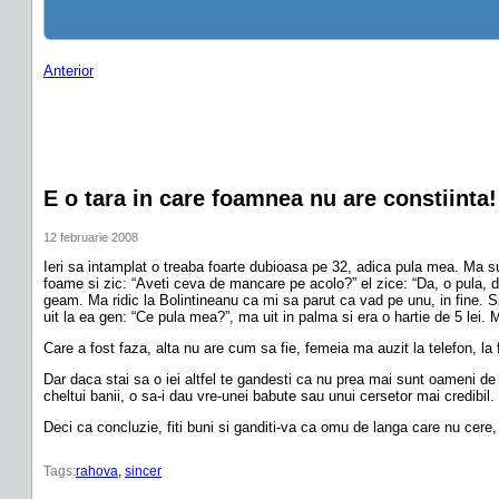
Anterior
E o tara in care foamnea nu are constiinta!
12 februarie 2008
Ieri sa intamplat o treaba foarte dubioasa pe 32, adica pula mea. Ma 
foame si zic: “Aveti ceva de mancare pe acolo?” el zice: “Da, o pula, d
geam. Ma ridic la Bolintineanu ca mi sa parut ca vad pe unu, in fine. 
uit la ea gen: “Ce pula mea?”, ma uit in palma si era o hartie de 5 lei
Care a fost faza, alta nu are cum sa fie, femeia ma auzit la telefon, 
Dar daca stai sa o iei altfel te gandesti ca nu prea mai sunt oameni de
cheltui banii, o sa-i dau vre-unei babute sau unui cersetor mai credibil
Deci ca concluzie, fiti buni si ganditi-va ca omu de langa care nu cere,
Tags:
rahova
, 
sincer