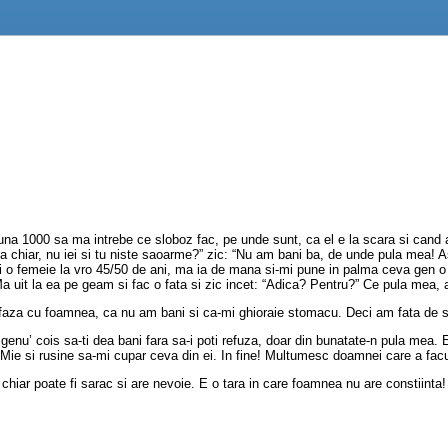
suna 1000 sa ma intrebe ce sloboz fac, pe unde sunt, ca el e la scara si cand
a chiar, nu iei si tu niste saoarme?” zic: “Nu am bani ba, de unde pula mea! A
Si o femeie la vro 45/50 de ani, ma ia de mana si-mi pune in palma ceva gen o
. Ma uit la ea pe geam si fac o fata si zic incet: “Adica? Pentru?” Ce pula me
la faza cu foamnea, ca nu am bani si ca-mi ghioraie stomacu. Deci am fata de 
 genu’ cois sa-ti dea bani fara sa-i poti refuza, doar din bunatate-n pula mea
. Mie si rusine sa-mi cupar ceva din ei. In fine! Multumesc doamnei care a facu
 chiar poate fi sarac si are nevoie. E o tara in care foamnea nu are constiinta!