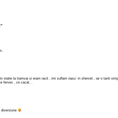
!”
s..
 statie la tramvai si eram racit , imi suflam nasu` in shervet , iar o tanti sim
te fervex , ce cacat…
o diversiune