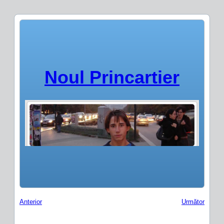
Noul Princartier
Anterior
Următor