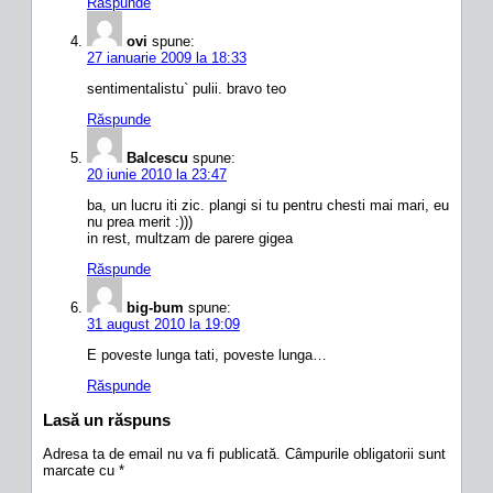
Răspunde
ovi
spune:
27 ianuarie 2009 la 18:33
sentimentalistu` pulii. bravo teo
Răspunde
Balcescu
spune:
20 iunie 2010 la 23:47
ba, un lucru iti zic. plangi si tu pentru chesti mai mari, eu
nu prea merit :)))
in rest, multzam de parere gigea
Răspunde
big-bum
spune:
31 august 2010 la 19:09
E poveste lunga tati, poveste lunga…
Răspunde
Lasă un răspuns
Adresa ta de email nu va fi publicată.
Câmpurile obligatorii sunt
marcate cu
*