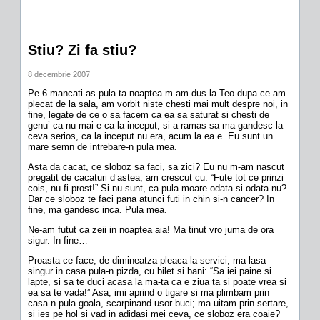
Stiu? Zi fa stiu?
8 decembrie 2007
Pe 6 mancati-as pula ta noaptea m-am dus la Teo dupa ce am
plecat de la sala, am vorbit niste chesti mai mult despre noi, in
fine, legate de ce o sa facem ca ea sa saturat si chesti de
genu’ ca nu mai e ca la inceput, si a ramas sa ma gandesc la
ceva serios, ca la inceput nu era, acum la ea e. Eu sunt un
mare semn de intrebare-n pula mea.
Asta da cacat, ce sloboz sa faci, sa zici? Eu nu m-am nascut
pregatit de cacaturi d’astea, am crescut cu: “Fute tot ce prinzi
cois, nu fi prost!” Si nu sunt, ca pula moare odata si odata nu?
Dar ce sloboz te faci pana atunci futi in chin si-n cancer? In
fine, ma gandesc inca. Pula mea.
Ne-am futut ca zeii in noaptea aia! Ma tinut vro juma de ora
sigur. In fine…
Proasta ce face, de dimineatza pleaca la servici, ma lasa
singur in casa pula-n pizda, cu bilet si bani: “Sa iei paine si
lapte, si sa te duci acasa la ma-ta ca e ziua ta si poate vrea si
ea sa te vada!” Asa, imi aprind o tigare si ma plimbam prin
casa-n pula goala, scarpinand usor buci; ma uitam prin sertare,
si ies pe hol si vad in adidasi mei ceva, ce sloboz era coaie?