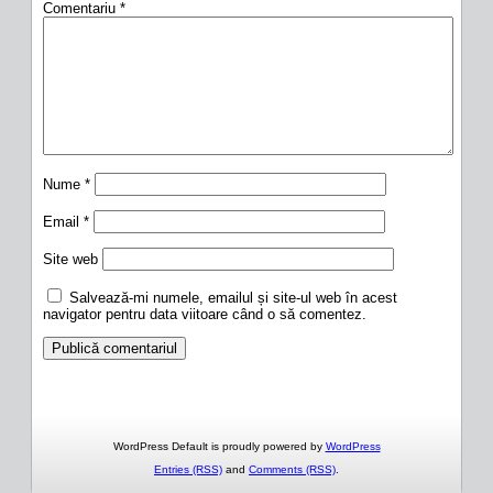
Comentariu
*
Nume
*
Email
*
Site web
Salvează-mi numele, emailul și site-ul web în acest
navigator pentru data viitoare când o să comentez.
WordPress Default is proudly powered by
WordPress
Entries (RSS)
and
Comments (RSS)
.