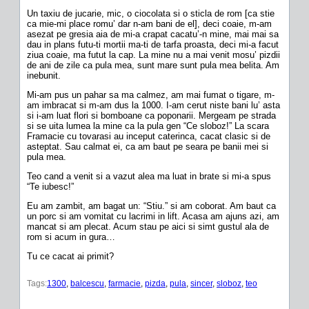
Un taxiu de jucarie, mic, o ciocolata si o sticla de rom [ca stie
ca mie-mi place romu’ dar n-am bani de el], deci coaie, m-am
asezat pe gresia aia de mi-a crapat cacatu’-n mine, mai mai sa
dau in plans futu-ti mortii ma-ti de tarfa proasta, deci mi-a facut
ziua coaie, ma futut la cap. La mine nu a mai venit mosu’ pizdii
de ani de zile ca pula mea, sunt mare sunt pula mea belita. Am
inebunit.
Mi-am pus un pahar sa ma calmez, am mai fumat o tigare, m-
am imbracat si m-am dus la 1000. I-am cerut niste bani lu’ asta
si i-am luat flori si bomboane ca poponarii. Mergeam pe strada
si se uita lumea la mine ca la pula gen “Ce sloboz!” La scara
Framacie cu tovarasi au inceput caterinca, cacat clasic si de
asteptat. Sau calmat ei, ca am baut pe seara pe banii mei si
pula mea.
Teo cand a venit si a vazut alea ma luat in brate si mi-a spus
“Te iubesc!”
Eu am zambit, am bagat un: “Stiu.” si am coborat. Am baut ca
un porc si am vomitat cu lacrimi in lift. Acasa am ajuns azi, am
mancat si am plecat. Acum stau pe aici si simt gustul ala de
rom si acum in gura…
Tu ce cacat ai primit?
Tags:
1300
, 
balcescu
, 
farmacie
, 
pizda
, 
pula
, 
sincer
, 
sloboz
, 
teo