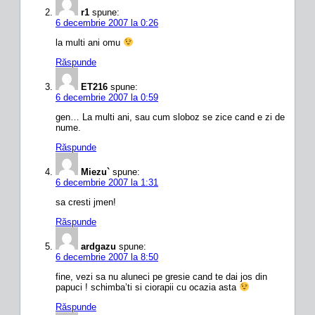
r1
spune:
6 decembrie 2007 la 0:26
la multi ani omu
Răspunde
ET216
spune:
6 decembrie 2007 la 0:59
gen… La multi ani, sau cum sloboz se zice cand e zi de
nume.
Răspunde
Miezu`
spune:
6 decembrie 2007 la 1:31
sa cresti jmen!
Răspunde
ardgazu
spune:
6 decembrie 2007 la 8:50
fine, vezi sa nu aluneci pe gresie cand te dai jos din
papuci ! schimba’ti si ciorapii cu ocazia asta
Răspunde