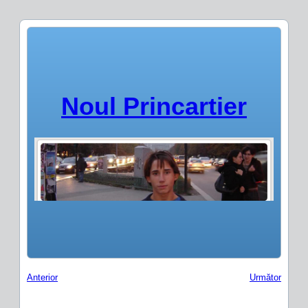
Noul Princartier
Anterior
Următor