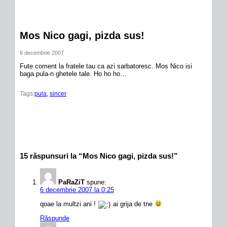
Mos Nico gagi, pizda sus!
6 decembrie 2007
Fute coment la fratele tau ca azi sarbatoresc. Mos Nico isi
baga pula-n ghetele tale. Ho ho ho…
Tags:
pula
, 
sincer
15 răspunsuri la “Mos Nico gagi, pizda sus!”
PaRaZiT
spune:
6 decembrie 2007 la 0:25
qoae la multzi ani !
ai grija de tne
Răspunde