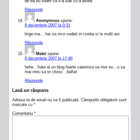
de ea.nu stiam ca s-a luat cu d-astea.
Răspunde
Anonymous
spune:
8 decembrie 2007 la 0:31
linge-ma….hai sa mi-o vedeti in ciorba si la multi ani
Răspunde
Matei
spune:
8 decembrie 2007 la 17:48
hehe…frate ai un blog foarte caterinca sa mor eu…o sa
mai intru sa te citesc…bafta!
Răspunde
Lasă un răspuns
Adresa ta de email nu va fi publicată.
Câmpurile obligatorii sunt
marcate cu
*
Comentariu
*