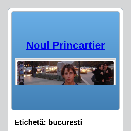
Noul Princartier
Etichetă:
bucuresti