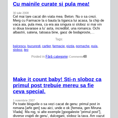
Cu mainile curate si pula mea!
30 iulie 2008
Cel mai tare cacat din viata mea. Beton. Nu o sa crezi.
Merg cu Farmacie la o bauta la tiganca lui acasa, la chip de
vaca aia, pula mea, ca era aia singura si sloboz si mai vin
si doua tovarase a lu’ asta, incredibil, una romanca. Ochi
albastrii, satena, tatoasa bine, gaoz de bodaproste,…
Tags:
balcescu
, 
bucuresti
, 
cartier
, 
farmacie
, 
pizda
, 
pornache
, 
pula
, 
sloboz
, 
teo
Fără categorie
48
Posted in:
| Comments
Make it count baby! Sti-n sloboz ca
primul post trebuie mereu sa fie
ceva special.
1 noiembrie 2007
Pe toate blogurile o sa vezi cacat de genu: primul post in
romana [arfe gen] sau aici, unde e ok [femeia, gen Miruna
Vlada]. Ma rog, si alte exemple [googaleste “primul post”],
diverse vrajeli de genu’, dulcegarii, sloboz la tava. Am vazut