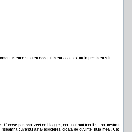
comenturi cand stau cu degetul in cur acasa si au impresia ca stiu
uri. Cunosc personal zeci de bloggeri, dar unul mai incult si mai nesimtit
ce inseamna cuvantul asta) asocierea idioata de cuvinte “pula mea”. Cat