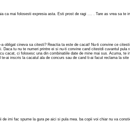
a mai folosesti expresia asta. Esti prost de ragi …. . Tare as vrea sa te inta
 obligat cineva sa citesti? Reactia ta este de cacat! Nu-ti convine ce citesti i
 Daca tu nu te numeri printre ei si nu-ti convine cand citestdi cuvantul pula rad
cu cacat, ci folosesc una din combinatiile date de mine mai sus. Acuma, te intre
d te-ai inscris la cacatul ala de concurs sau de cand ti-ai facut reclama la si
i de imi fac spume la gura pe aici si pula mea. ba copii voi chiar nu va constien