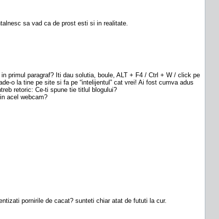
lnesc sa vad ca de prost esti si in realitate.
n primul paragraf? Iti dau solutia, boule, ALT + F4 / Ctrl + W / click pe
e-o la tine pe site si fa pe “intelijentul” cat vrei! Ai fost cumva adus
b retoric: Ce-ti spune tie titlul blogului?
te in acel webcam?
tizati pornirile de cacat? sunteti chiar atat de fututi la cur.