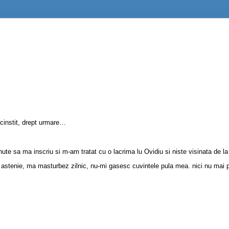
cinstit, drept urmare…
te sa ma inscriu si m-am tratat cu o lacrima lu Ovidiu si niste visinata de l
 astenie, ma masturbez zilnic, nu-mi gasesc cuvintele pula mea. nici nu mai po