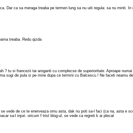
sca. Dar ca sa meraga treaba pe termen lung sa nu uiti regula: sa nu minti. In
heama treaba. Redu qizda
bah ? tu si francezii tai aroganti cu complecse de superioritate. Aproape numai 
 ma sugi de pula si pe mine dupa ce termini cu Balcescu ! Ne faceti neamu de
 se vede de ce te enerveaza omu asta, dak nu poti sa-l faci (ca na, asta e sco
car sa-l injuri. oricum f trist blog-ul, se vede ca regreti k ai plecat