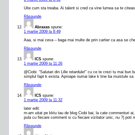
Uite cum sta treaba. Ai talent si cred ca vine lumea sa te citea
Răspunde
Abraxas
spune:
1 martie 2009 la 8:49
Aaa, si mai ceva – baga mai multe de prin cartier ca asa se c
Răspunde
ICS
spune:
1 martie 2009 la 11:26
@Ciobi: “Salutari din Lille retardule!” cu ce te crezi tu mai bun 
simplul fapt k exista. Aproape numai lake k tine ba muistule sa
Răspunde
ICS
spune:
1 martie 2009 la 11:32
later edit:
m-am uitat pe kktu tau de blog Ciobi bai, la cate commenturi ai,
pula cu fiecare comment si cu fiecare vizitator unic, nu ?) poti ma
Răspunde