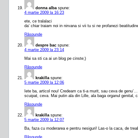
donna alba
spune:
4 martie 2009 la 16:23
ete, ce tralalaci
da’ chiar traiam noi in nirvana si vii tu si ne profanezi beatitudi
Răspunde
despre bac
spune:
4 martie 2009 la 23:14
Mai sa sti ca ai un blog pe cinste;)
Răspunde
krakilla
spune:
5 martie 2009 la 12:06
Iete ba, articol nou! Credeam ca ti-a murit, sau ceva de genu’…
scuipat, ceva. Mai putin ala din Lille, ala baga organul genital, 
Răspunde
krakilla
spune:
5 martie 2009 la 12:07
Ba, faza cu moderarea e pentru nesiguri! Las-o la caca, de treab
Răspunde