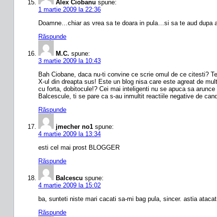
Alex Ciobanu
spune:
1 martie 2009 la 22:36
Doamne…chiar as vrea sa te doara in pula…si sa te aud dupa aia c
Răspunde
M.C.
spune:
3 martie 2009 la 10:43
Bah Ciobane, daca nu-ti convine ce scrie omul de ce citesti? Te-a
X-ul din dreapta sus! Este un blog nisa care este agreat de multi.
cu forta, dobitocule!? Cei mai inteligenti nu se apuca sa arunce 
Balcescule, ti se pare ca s-au inmultit reactiile negative de can
Răspunde
jmecher no1
spune:
4 martie 2009 la 13:34
esti cel mai prost BLOGGER
Răspunde
Balcescu
spune:
4 martie 2009 la 15:02
ba, sunteti niste mari cacati sa-mi bag pula, sincer. astia atacati
Răspunde