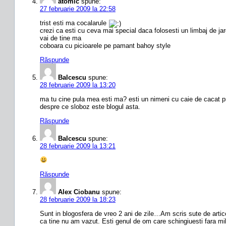
atomic
spune:
27 februarie 2009 la 22:58
trist esti ma cocalarule
crezi ca esti cu ceva mai special daca folosesti un limbaj de ja
vai de tine ma
coboara cu picioarele pe pamant bahoy style
Răspunde
Balcescu
spune:
28 februarie 2009 la 13:20
ma tu cine pula mea esti ma? esti un nimeni cu caie de cacat pr
despre ce sloboz este blogul asta.
Răspunde
Balcescu
spune:
28 februarie 2009 la 13:21
Răspunde
Alex Ciobanu
spune:
28 februarie 2009 la 18:23
Sunt in blogosfera de vreo 2 ani de zile…Am scris sute de articol
ca tine nu am vazut. Esti genul de om care schingiuesti fara mil