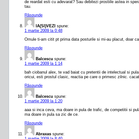
de reardat esti cu adevarat? Sau debitezi prostiile astea in speran
tau.
Răspunde
IA(SI)VEZI
spune:
1 martie 2009 la 0:48
Omule ti-am citit pt prima data posturile si mi-au placut, doar ca
Răspunde
Balcescu
spune:
1 martie 2009 la 1:14
bah ciobanul alex, te vad baiat cu pretentii de intelectual si pula
oricui, esti prostul clasic, reactia pe care o primesc zilnic. caca
Răspunde
Balcescu
spune:
1 martie 2009 la 1:20
aaa si inca ceva, ma doare in pula de trafic, de competitii si p
ma doare in pula sa zic de ce.
Răspunde
Abraxas
spune:
1 martie 2009 la 8:40