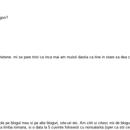
rgon?
ietene. mi se pare trist ca inca mai am muisti dastia ca tine in stare sa dea 
e pe blogul meu si pe alte bloguri, site-uri etc. Am citit si citesc mii de blog
a limba romana, si o data la 5 cuvinte folosesti cu nonsalanta (sper ca stii 