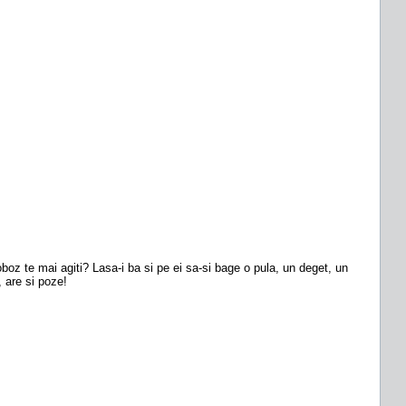
oz te mai agiti? Lasa-i ba si pe ei sa-si bage o pula, un deget, un
, are si poze!