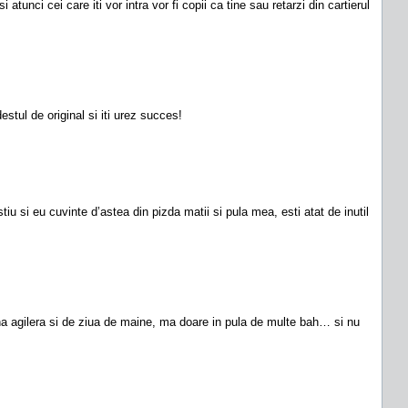
tunci cei care iti vor intra vor fi copii ca tine sau retarzi din cartierul
estul de original si iti urez succes!
tiu si eu cuvinte d’astea din pizda matii si pula mea, esti atat de inutil
tina agilera si de ziua de maine, ma doare in pula de multe bah… si nu