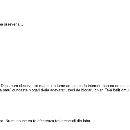
nea si reveria…
 Dupa cum observi, tot mai multa lume are acces la internet, asa ca de ce slob
ca omu’ cunoaste blogari d-aia adevarati, zeci de blogari, chiar. Te-a belit omu’
a. Nu-mi spune ca te afecteaza toti crescutii din laba.