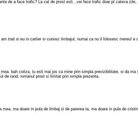
ta de a face trafic? La cat de prost esti…vei face trafic doar pt cateva zile, si a
 am trait si eu in cartier si cunosc limbajul, numai ca nu il folosesc mereu! e d
 mea. bah coitza, tu esti mai jos ca mine prin simpla previzibilitate, si da ma s
tul de rand, romanul prost si limitat prin simpla prezenta.
ula mea, ma doare in pula de limbaj si de parerea ta, ma doare in pula de cris