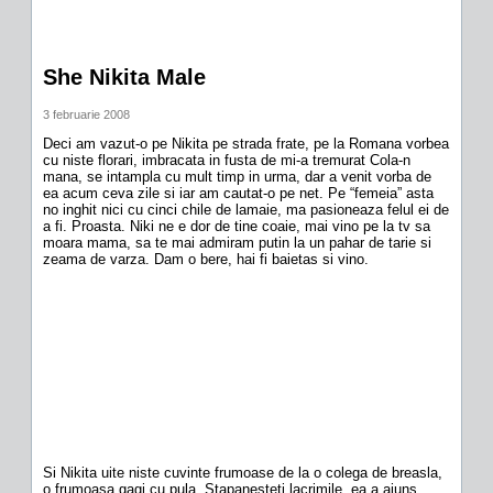
She Nikita Male
3 februarie 2008
Deci am vazut-o pe Nikita pe strada frate, pe la Romana vorbea
cu niste florari, imbracata in fusta de mi-a tremurat Cola-n
mana, se intampla cu mult timp in urma, dar a venit vorba de
ea acum ceva zile si iar am cautat-o pe net. Pe “femeia” asta
no inghit nici cu cinci chile de lamaie, ma pasioneaza felul ei de
a fi. Proasta. Niki ne e dor de tine coaie, mai vino pe la tv sa
moara mama, sa te mai admiram putin la un pahar de tarie si
zeama de varza. Dam o bere, hai fi baietas si vino.
Si Nikita uite niste cuvinte frumoase de la o colega de breasla,
o frumoasa gagi cu pula. Stapanesteti lacrimile, ea a ajuns