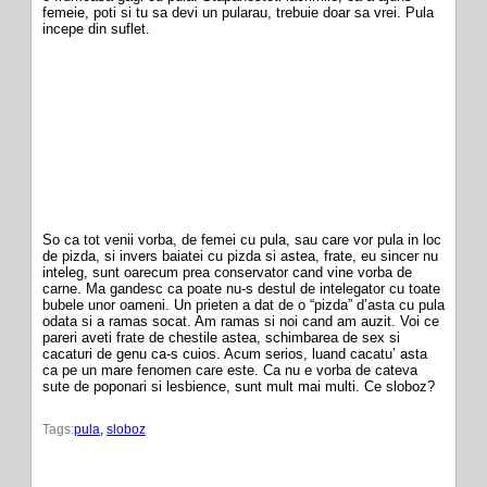
femeie, poti si tu sa devi un pularau, trebuie doar sa vrei. Pula
incepe din suflet.
So ca tot venii vorba, de femei cu pula, sau care vor pula in loc
de pizda, si invers baiatei cu pizda si astea, frate, eu sincer nu
inteleg, sunt oarecum prea conservator cand vine vorba de
carne. Ma gandesc ca poate nu-s destul de intelegator cu toate
bubele unor oameni. Un prieten a dat de o “pizda” d’asta cu pula
odata si a ramas socat. Am ramas si noi cand am auzit. Voi ce
pareri aveti frate de chestile astea, schimbarea de sex si
cacaturi de genu ca-s cuios. Acum serios, luand cacatu’ asta
ca pe un mare fenomen care este. Ca nu e vorba de cateva
sute de poponari si lesbience, sunt mult mai multi. Ce sloboz?
Tags:
pula
, 
sloboz