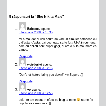
8 răspunsuri la “She Nikita Male”
Balcescu
spune:
3 februarie 2008 la 15:35
mi-a mai dat si unu acum sa vad un filmulet pornache cu
o d’asta, d’asta, bai deci uau, sa te futa UNA in cur, una
care cu chiloti pare super gagi, si are o pula mai mare ca
a mea.
Răspunde
weirdgrivi
spune:
3 februarie 2008 la 17:16
“Don’t let haters bring you down!” =)) Superb :))
Răspunde
yo
spune:
3 februarie 2008 la 17:55
cois, te-am trecut in efect pe blog la mine
sa ne fie
copularea sanatoasa :))