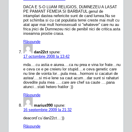
DACA E S-O LUAM RELIGIOS, DUMNEZEU A LASAT
PE PAMANT FEMEIA SI BARBATUL.genul de
intamplari dastea nefericite sunt de cand lumea.Nu se
pot schimba si cu cat populatia terrei creste mai mult cu
atat apar mai mult homosexuali si “whatever” care nu au
frica jnici de Dumnezeu nici de penibil nici de critica.asta
inseamna prostie crasa.
Răspunde
dan22ct
spune:
17 octombrie 2008 la 13:42
mda….cu astia e aiurea….ca nu prea e vina lor frate…nu
e ceva ce e pe creieru lor stupid….e ceva genetic care
nu tine de vointa lor…pula mea…hormoni si cacaturi de
astea/….si mi-e lene sa caut acum…dar sunt si rahaturi
dovedite pula mea …..care are chef sa caute ….pana
atunci…stati hetero fratilor :))
Răspunde
marius990
spune:
16 septembrie 2009 la 21:32
deacord`cu`dan22ct…:))
Răspunde