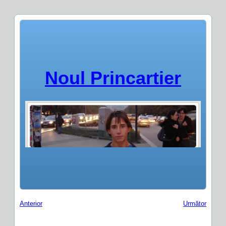
Noul Princartier
Anterior
Următor