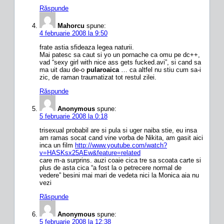
Răspunde
Mahorcu
spune:
4 februarie 2008 la 9:50
frate astia sfideaza legea naturii.
Mai patesc sa caut si yo un pornache ca omu pe dc++,
vad “sexy girl with nice ass gets fucked.avi”, si cand sa
ma uit dau de-o
pularoaica
… ca altfel nu stiu cum sa-i
zic, de raman traumatizat tot restul zilei.
Răspunde
Anonymous
spune:
5 februarie 2008 la 0:18
trisexual probabil are si pula si uger naiba stie, eu insa
am ramas socat cand vine vorba de Nikita, am gasit aici
inca un film
http://www.youtube.com/watch?
v=HASKsx25AEw&feature=related
care m-a surprins. auzi coaie cica tre sa scoata carte si
plus de asta cica “a fost la o petrecere normal de
vedere” besini mai mari de vedeta nici la Monica aia nu
vezi
Răspunde
Anonymous
spune:
5 februarie 2008 la 12:38