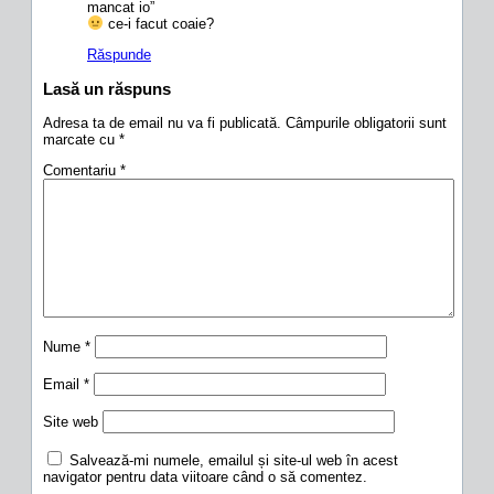
mancat io”
ce-i facut coaie?
Răspunde
Lasă un răspuns
Adresa ta de email nu va fi publicată.
Câmpurile obligatorii sunt
marcate cu
*
Comentariu
*
Nume
*
Email
*
Site web
Salvează-mi numele, emailul și site-ul web în acest
navigator pentru data viitoare când o să comentez.