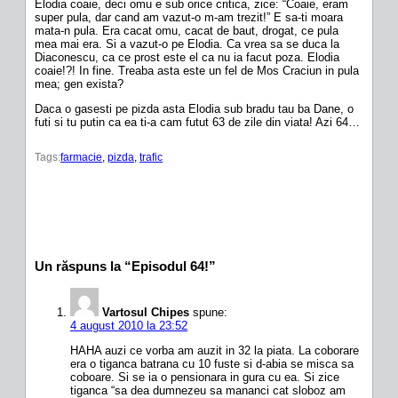
Elodia coaie, deci omu e sub orice critica, zice: “Coaie, eram
super pula, dar cand am vazut-o m-am trezit!” E sa-ti moara
mata-n pula. Era cacat omu, cacat de baut, drogat, ce pula
mea mai era. Si a vazut-o pe Elodia. Ca vrea sa se duca la
Diaconescu, ca ce prost este el ca nu ia facut poza. Elodia
coaie!?! In fine. Treaba asta este un fel de Mos Craciun in pula
mea; gen exista?
Daca o gasesti pe pizda asta Elodia sub bradu tau ba Dane, o
futi si tu putin ca ea ti-a cam futut 63 de zile din viata! Azi 64…
Tags:
farmacie
, 
pizda
, 
trafic
Un răspuns la “Episodul 64!”
Vartosul Chipes
spune:
4 august 2010 la 23:52
HAHA auzi ce vorba am auzit in 32 la piata. La coborare
era o tiganca batrana cu 10 fuste si d-abia se misca sa
coboare. Si se ia o pensionara in gura cu ea. Si zice
tiganca “sa dea dumnezeu sa mananci cat sloboz am