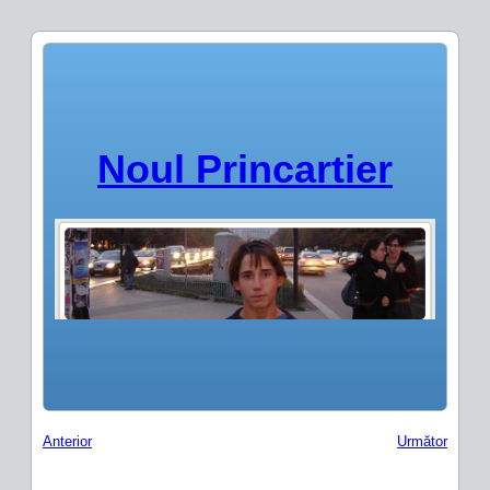
Noul Princartier
Anterior
Următor