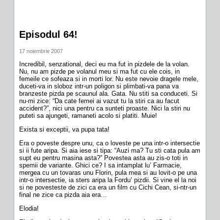
Episodul 64!
17 noiembrie 2007
Incredibil, senzational, deci eu ma fut in pizdele de la volan.
Nu, nu am pizde pe volanul meu si ma fut cu ele cois, in
femeile ce sofeaza si in morti lor. Nu este nevoie dragele mele,
duceti-va in sloboz intr-un poligon si plimbati-va pana va
branzeste pizda pe scaunul ala. Gata. Nu stiti sa conduceti. Si
nu-mi zice: “Da cate femei ai vazut tu la stiri ca au facut
accident?”, nici una pentru ca sunteti proaste. Nici la stiri nu
puteti sa ajungeti, ramaneti acolo si platiti. Muie!
Exista si exceptii, va pupa tata!
Era o poveste despre unu, ca o loveste pe una intr-o intersectie
si ii fute aripa. Si aia iese si tipa: “Auzi ma? Tu sti cata pula am
supt eu pentru masina asta?” Povestea asta au zis-o toti in
spemii de variante. Ghici ce? I sa intamplat lu’ Farmacie,
mergea cu un tovaras unu Florin, pula mea si au lovit-o pe una
intr-o intersectie, ia sters aripa la Fordu’ pizdii. Si vine el la noi
si ne povesteste de zici ca era un film cu Cichi Cean, si-ntr-un
final ne zice ca pizda aia era…
Elodia!