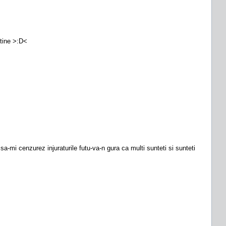
 tine >:D<
a-mi cenzurez injuraturile futu-va-n gura ca multi sunteti si sunteti