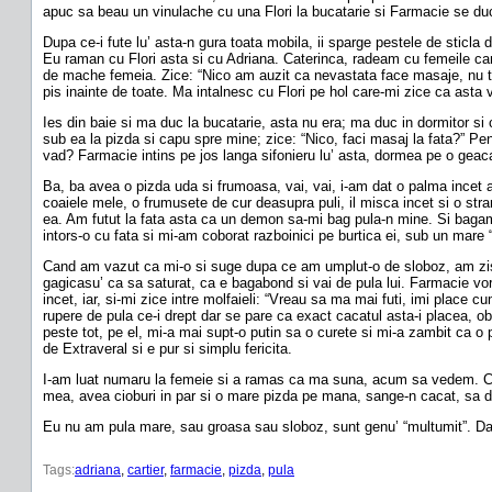
apuc sa beau un vinulache cu una Flori la bucatarie si Farmacie se du
Dupa ce-i fute lu’ asta-n gura toata mobila, ii sparge pestele de sticla
Eu raman cu Flori asta si cu Adriana. Caterinca, radeam cu femeile cand
de mache femeia. Zice: “Nico am auzit ca nevastata face masaje, nu te
pis inainte de toate. Ma intalnesc cu Flori pe hol care-mi zice ca ast
Ies din baie si ma duc la bucatarie, asta nu era; ma duc in dormitor si 
sub ea la pizda si capu spre mine; zice: “Nico, faci masaj la fata?” Pe
vad? Farmacie intins pe jos langa sifonieru lu’ asta, dormea pe o geac
Ba, ba avea o pizda uda si frumoasa, vai, vai, i-am dat o palma incet a
coaiele mele, o frumusete de cur deasupra puli, il misca incet si o stran
ea. Am futut la fata asta ca un demon sa-mi bag pula-n mine. Si bagam 
intors-o cu fata si mi-am coborat razboinici pe burtica ei, sub un mare “
Cand am vazut ca mi-o si suge dupa ce am umplut-o de sloboz, am zis 
gagicasu’ ca sa saturat, ca e bagabond si vai de pula lui. Farmacie vo
incet, iar, si-mi zice intre molfaieli: “Vreau sa ma mai futi, imi place 
rupere de pula ce-i drept dar se pare ca exact cacatul asta-i placea, o
peste tot, pe el, mi-a mai supt-o putin sa o curete si mi-a zambit ca o 
de Extraveral si e pur si simplu fericita.
I-am luat numaru la femeie si a ramas ca ma suna, acum sa vedem. Ca 
mea, avea cioburi in par si o mare pizda pe mana, sange-n cacat, sa d
Eu nu am pula mare, sau groasa sau sloboz, sunt genu’ “multumit”. Dar
Tags:
adriana
, 
cartier
, 
farmacie
, 
pizda
, 
pula