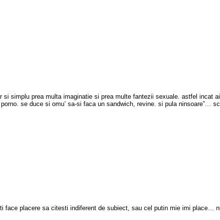
r si simplu prea multa imaginatie si prea multe fantezii sexuale. astfel incat
e porno. se duce si omu’ sa-si faca un sandwich, revine. si pula ninsoare”… s
iti face placere sa citesti indiferent de subiect, sau cel putin mie imi place