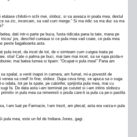
 etalase chilotii-n ochi mei, sloboz, si sa aseaza in poala mea, destul
iu ce sa zic, incercam, sa vad cum merge.” Si ma ridic sa ma duc sa ma
a?
belea, dati intr-o parte pe buca, fusta ridicata pana la tate, mana pe
u tricou’ jos, deschid cureaua si ce pula mea vad coaie, ce pula mea
ins peste bagaboanta asta.
gat pula incet, da incet de tot, de o simteam cum curgea toata pe
oaie, stia! Cate o palma pe buci, mai tare mai incet, sa se rupa pizda-n
o nebunie; mai batea lumea si tipam: “Ocupat-n pula mea!” Pana am
a spalat, a venit inapoi in camera, am fumat, mi-a povestit de
-mi venea sa cred! In fine, sloboz. Dupa ceva timp, se apuca sa o suga
o odata, tot pe la spate, pe calorifer, sprijinita pula mea, mai cu
sugi fa. De data asta i-am terminat pe curutet si i-am intins slobozu
primitiv in pula mea sa nimeresti o pisda care-ti ia pula ca pe-o pastila
 l-am luat pe Farmacie, l-am trezit, am plecat; asta era varza-n pula
i pula mea, este un fel de Indiana Jones, gagi.