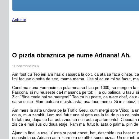
Anterior
O pizda obraznica pe nume Adriana! Ah.
11 noiembrie 2007
Am fost cu Teo ieri am has o saoarca la colt, ca ata sa faca cinste, ca
Imi facuse o pofta de sex, mama mama. Uite si acum mi sa facut, maca
Cand ma suna Farmacie ca pula mea sa-l iau pe 1000, sa mergem la nu s
Fasconal si nu reuseste ca-l mananca pe tot; il ia cu palinca lu tasu’ s
Zic: “Bine coaie hai sa mergem!” Teo ca nu poate, ca n-are chef, ca e ob
sa se culce. Mare putoare muistu asta, asa face mereu. Si in slobo
Am mers la asta undeva pe la Trafic Greu, cum mergi spre Viitor, la un
doua, mi-a zambit, i-am mai futut una si gata era la fel de pula ca inain
In fata usi, dupa ce bat asta zice ca nu-i asta apartamentul. Coboram 
zis ca e mai sus cu doua etaje. I-am mai futut lu asta o palma, plin de 
Ajung in final la usa lu’ asta suparat cacat, bat, deschide unu beat mu
cunostinta cu Adriana asta, care era de altfel super pizda. Un cur intr