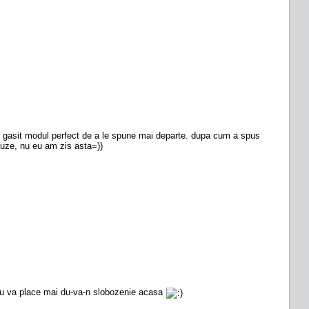
 ai gasit modul perfect de a le spune mai departe. dupa cum a spus
cuze, nu eu am zis asta=))
… nu va place mai du-va-n slobozenie acasa