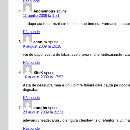
Răspunde
Anonymous
spune:
11 aprilie 2008 la 1:21
….dupa aia te-ai trezit din betie si sub tine era Farmacie, cu c
Răspunde
anonim
spune:
9 august 2009 la 15:18
vai de capul vostru de labari.ave-ti prea multe fantezii.niste ratat
Răspunde
SlicK
spune:
16 august 2009 la 17:53
Asta de deasupra mea e unul dintre fraierii care cauta pe google 
degeaba.
Răspunde
dungha
spune:
23 august 2009 la 21:31
adevaruri/neadevaruri , o singura chestie-ti zic referitor la ulti
Răspunde