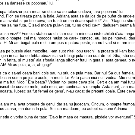
ce sa danseze cu poponaru’ lui.
 dupa televizor pula mea, se duce sa se culce undeva; fara poponaru’ lui.
, Flori se tireaza pana la baie, Adriana asta se da jos de pe bufet de unde-si
-a invatat si pe tine ceva, ca tu sti ce ma doare spatele?” Zic: “Gagi nu st
a vrea sa ma futa. E sa-ti moara pula-n cur, tu nu crezi ca-mi dadusem seama f
ce sa vezi!? Femeia statea cu chifla-n sus la mine cu niste chiloti d’aia tanga 
ntru o noapte, cel mai norocos muist pe care-l cunosc, eu. Ies pe interval, da
a. E! Mi-am bagat pula-n el, i-am pus o patura peste, sa nu-l vad si m-am int
sa pe buzele alea mozolite, i-am supt nitel lobu urechii la proasta si i-am ba
gea in ea, ba ce fetita obraznica sa-ti bagi pula-n ea urat de tot. Stia, stia c
in fetita, si muistu’ ala sforaia langa sifonier futul in gura si asta gemea, 
Ah! Mi-as pula, a, a, ah gagi!”
ca o sa-mi ceara bani cois sau nu stiu ce pula mea. Dar nu! Sa dus femeia, s
rbea in somn pe jos p-acolo, in mortii lui. Asta parca nici nu-l vedea. Mie nu
cum ma futi Nico!” Era beata? Vedem noi peste ceva zile. Cert e ca am mai futut-
bisnuit de curvele mele, pula mea, am continuat s-o umplu. Asta sunt, asa ma 
proasta. Iubesc sa fut femei de genu’, n-au cacat de pretenti coaie. Este ceva 
am mai avut proaste de genu’ dar sa nu judecam. Oricum, o noapte frumoasa,
us acasa, ma durea la pula. Si inca ma doare, eu astept sa sune Adriana.
 stiu o vorba buna de tata: “Da-o in masa de masura, pizdele vor aventura!” S