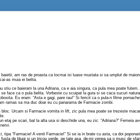
 baietii; am ras de proasta ca tocmai isi luase mustata si sa umplut de maione
i-as muia ei belita.
tiu ce baieram la una Adriana, ca e aia singura, ca pula mea poate futem. As
i se face ca o pula belita. Vorbeste cu scuipat la gura si se caca sucuri natur
osita. Eu eram: “Asta e gagi, pare rau!” Si fericit ca o pula-n filme pornache. 
z, am ramas sa ma duc doar eu cu panarama de Farmacie zombi.
 bloc. Urcam si Farmacie vomita in lift, zic pula mea poate se trezeste macar
te.
un etaj pe scari, bat la alta usa si deschide una, eu zic: “Adriana?” Femeia a
nervi.
ci, tipa “Farmacie! A venit Farmacie!” Si se ia in brate cu asta, ca doi popona
-o fusta de blugi si un tricou verde, pe tate asa, de-mi venea sa o musc de sf