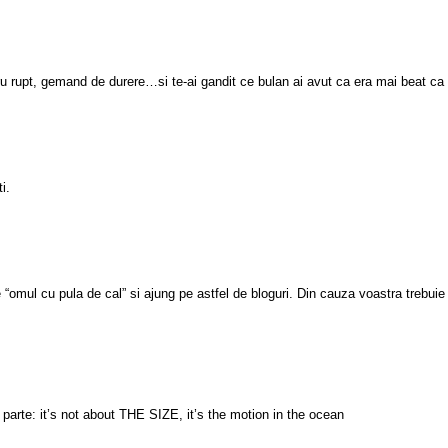
uru rupt, gemand de durere…si te-ai gandit ce bulan ai avut ca era mai beat ca
i.
“omul cu pula de cal” si ajung pe astfel de bloguri. Din cauza voastra trebuie s
ma parte: it’s not about THE SIZE, it’s the motion in the ocean