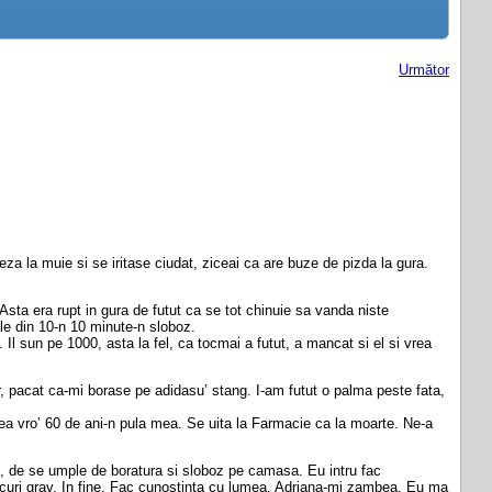
Următor
za la muie si se iritase ciudat, ziceai ca are buze de pizda la gura.
ta era rupt in gura de futut ca se tot chinuie sa vanda niste
ale din 10-n 10 minute-n sloboz.
Il sun pe 1000, asta la fel, ca tocmai a futut, a mancat si el si vrea
, pacat ca-mi borase pe adidasu’ stang. I-am futut o palma peste fata,
vea vro’ 60 de ani-n pula mea. Se uita la Farmacie ca la moarte. Ne-a
ri, de se umple de boratura si sloboz pe camasa. Eu intru fac
arcuri grav. In fine. Fac cunostinta cu lumea, Adriana-mi zambea. Eu ma