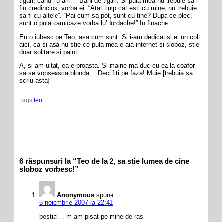
tigari, cand nu am… Bani de tigari. Si pula mea nu trebuie sa-i
fiu credincios, vorba ei: “Atat timp cat esti cu mine, nu trebuie
sa fi cu altele”. “Pai cum sa pot, sunt cu tine? Dupa ce plec,
sunt o pula camicaze vorba lu’ Iordache!” In finache…
Eu o iubesc pe Teo, asa cum sunt. Si i-am dedicat si ei un colt
aici, ca si asa nu stie ce pula mea e aia internet si sloboz, stie
doar solitare si paint.
A, si am uitat, ea e proasta. Si maine ma duc cu ea la coafor
sa se vopseasca blonda… Deci fiti pe faza! Muie [trebuia sa
scriu asta]
Tags:
teo
6 răspunsuri la “Teo de la 2, sa stie lumea de cine
sloboz vorbesc!”
Anonymous
spune:
5 noiembrie 2007 la 22:41
bestial… m-am pisat pe mine de ras