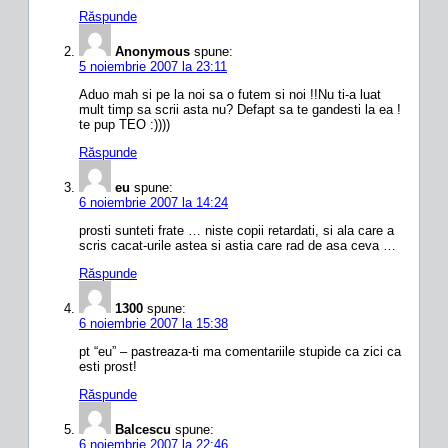
Răspunde
Anonymous
spune:
5 noiembrie 2007 la 23:11
Aduo mah si pe la noi sa o futem si noi !!Nu ti-a luat
mult timp sa scrii asta nu? Defapt sa te gandesti la ea !
te pup TEO :))))
Răspunde
eu
spune:
6 noiembrie 2007 la 14:24
prosti sunteti frate … niste copii retardati, si ala care a
scris cacat-urile astea si astia care rad de asa ceva …
Răspunde
1300
spune:
6 noiembrie 2007 la 15:38
pt “eu” – pastreaza-ti ma comentariile stupide ca zici ca
esti prost!
Răspunde
Balcescu
spune:
6 noiembrie 2007 la 22:46