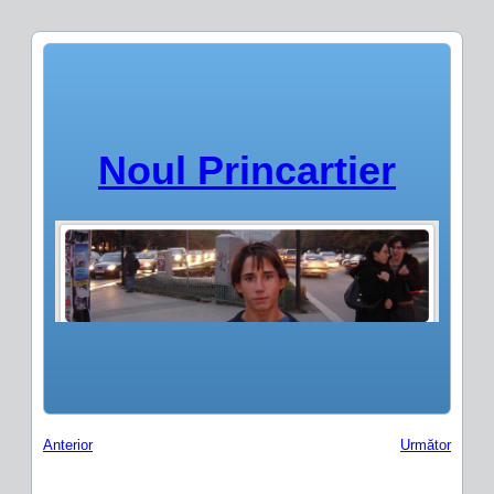
Noul Princartier
Anterior
Următor