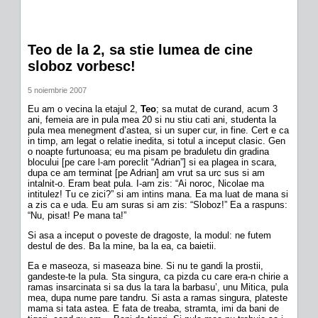
Teo de la 2, sa stie lumea de cine
sloboz vorbesc!
5 noiembrie 2007
Eu am o vecina la etajul 2,
Teo
; sa mutat de curand, acum 3
ani, femeia are in pula mea 20 si nu stiu cati ani, studenta la
pula mea menegment d’astea, si un super cur, in fine. Cert e ca
in timp, am legat o relatie inedita, si totul a inceput clasic. Gen
o noapte furtunoasa; eu ma pisam pe braduletu din gradina
blocului [pe care l-am poreclit “Adrian”] si ea plagea in scara,
dupa ce am terminat [pe Adrian] am vrut sa urc sus si am
intalnit-o. Eram beat pula. I-am zis: “Ai noroc, Nicolae ma
intitulez! Tu ce zici?” si am intins mana. Ea ma luat de mana si
a zis ca e uda. Eu am suras si am zis: “Sloboz!” Ea a raspuns:
“Nu, pisat! Pe mana ta!”
Si asa a inceput o poveste de dragoste, la modul: ne futem
destul de des. Ba la mine, ba la ea, ca baietii.
Ea e maseoza, si maseaza bine. Si nu te gandi la prostii,
gandeste-te la pula. Sta singura, ca pizda cu care era-n chirie a
ramas insarcinata si sa dus la tara la barbasu’, unu Mitica, pula
mea, dupa nume pare tandru. Si asta a ramas singura, plateste
mama si tata astea. E fata de treaba, stramta, imi da bani de