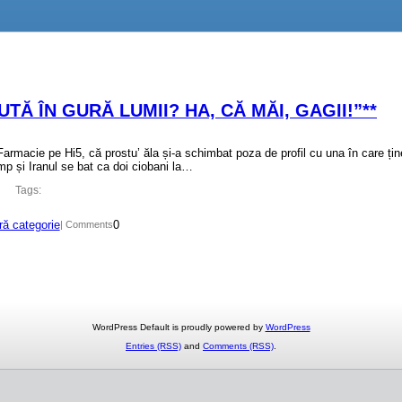
TĂ ÎN GURĂ LUMII? HA, CĂ MĂI, GAGII!”**
rmacie pe Hi5, că prostu’ ăla și-a schimbat poza de profil cu una în care țin
mp și Iranul se bat ca doi ciobani la…
Tags:
ră categorie
0
| Comments
WordPress Default is proudly powered by
WordPress
Entries (RSS)
and
Comments (RSS)
.