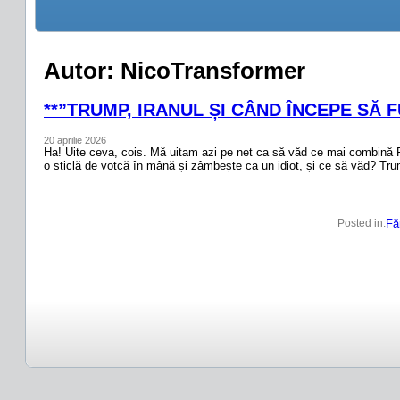
Autor:
NicoTransformer
**”TRUMP, IRANUL ȘI CÂND ÎNCEPE SĂ FU
20 aprilie 2026
Ha! Uite ceva, cois. Mă uitam azi pe net ca să văd ce mai combină Fa
o sticlă de votcă în mână și zâmbește ca un idiot, și ce să văd? Tru
Fă
Posted in: